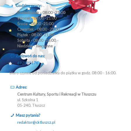
Godziny pracy:
Poniedziałek - 08:00 -21:00
Wtorek - 08:00 -21:00
Środa - 08:00 -21:00
Czwartek - 08:00 -21:00
Piątek - 08:00 -21:00
Sobota - 08:00 -16:00
Niedziela - nieczynne
Zadzwoń do nas:
692895176
Biuro czynne od poniedziałku do piątku w godz. 08:00 - 16:00.
Adres:
Centrum Kultury, Sportu i Rekreacji w Tłuszczu
ul. Szkolna 1
05-240, Tłuszcz
Masz pytania?
redaktor@cktluszcz.pl