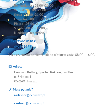
Poniedziałek - 08:00 -21:00
Wtorek - 08:00 -21:00
Środa - 08:00 -21:00
Czwartek - 08:00 -21:00
Piątek - 08:00 -21:00
Sobota - 08:00 -16:00
Niedziela - nieczynne
Zadzwoń do nas:
692895176
Biuro czynne od poniedziałku do piątku w godz. 08:00 - 16:00.
Adres:
Centrum Kultury, Sportu i Rekreacji w Tłuszczu
ul. Szkolna 1
05-240, Tłuszcz
Masz pytania?
redaktor@cktluszcz.pl
centrum@cktluszcz.pl