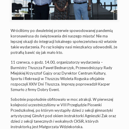
Wróciliśmy po dwuletniej przerwie spowodowanej pandemią
koronawirusa do świętowania dni naszego miasta! Nie ma
lepszej okazji do integracji lokalnego społeczeństwa niż właśnie
takie wydarzenia. Po raz kolejny nasi mieszkańcy udowodnili, że
potrafią bawić się jak mało kto.
11 czerwca, o godz. 14.00, organizatorzy wydarzenia –
Burmistrz Tłuszcza Paweł Bednarczyk, Przewodniczący Rady
Miejskiej Krzysztof Gajcy oraz Dyrektor Centrum Kultury,
Sportu i Rekreacji w Tłuszczu Wioleta Roguska oficjalnie
rozpoczęli XXIV Dni Tłuszcza. Imprezę poprowadził Kacper
Szmurło z firmy Dobry Event.
Sobotnie popołudnie obfitowało w moc atrakcji. W pierwszej
kolejności uczestniczyliśmy w VIII Przeglądzie Piosenki
Przedszkolnej, po którym wystąpiły dzieci z sekcji gimnastyki
artystycznej GimArt pod okiem instruktorki Agnieszki Żak oraz
dzieci z sekcji tanecznych i wokalnych CKSiR, których
instruktorką jest Małgorzata Wdziekońska.