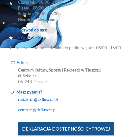
Czwartek - 08:00 -21:00
Piątek - 08:00 -21:00
Sobota - 08:00 -16:00
Niedziela - nieczynne
Zadzwoń do nas:
692895176
Biuro czynne od poniedziałku do piątku w godz. 08:00 - 16:00.
Adres:
Centrum Kultury, Sportu i Rekreacji w Tłuszczu
ul. Szkolna 1
05-240, Tłuszcz
Masz pytania?
redaktor@cktluszcz.pl
centrum@cktluszcz.pl
DEKLARACJA DOSTĘPNOŚCI CYFROWEJ