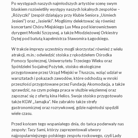
Po występach naszych najmłodszych artystów scenę swym
blaskiem rozświetliły występy naszych lokalnych zespołów –
„Różyczki” (zespół działający przy Klubie Seniora „Uśmiech
Jesieni”) oraz „Jasieńki”. Mogliśmy delektować się również
koncertami Chóru Miejskiego Lux Mea pod kierownictwem
dyrygent Moniki Szczęsnej, a także Młodzieżowej Orkiestry
Dętej pod batutą kapelmistrza Sławomira Łagockiego.
W trakcie imprezy uczestnicy mogli skorzystać również z wielu
atrakcji, m.in.: odwiedzić stoiska z rękodziełem Ośrodka
Pomocy Społecznej, Uniwersytetu Trzeciego Wieku oraz
Spółdzielni Socjalnej Pożytek, stoisko ekologiczne
przygotowane przez Urząd Miejski w Tłuszczu, wziąć udział w
warsztatach i pokazach zawodów, które odchodzą w mroki
przeszłości przygotowane przez Fundację Akomodacja, a także
sprawdzić, na czym polega praca w służbie więziennej oraz
zapoznać się z ofertą kina Helios. Swoje stoisko przygotowało
także KGW „Jamajka”. Nie zabrakło także strefy
gastronomicznej oraz rozrywkowej, gdzie najmłodsi spędzili
wiele czasu.
Przed końcem tego wspaniałego dnia, do tańca poderwały nas
zespoły: Tacy Sami, którzy zaprezentowali utwory
najpopularniejszego polskiego zespołu rockowego, czyli Lady