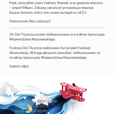
Pank, wszystkim znany i lubiany ShanteL oraz gwiazda wieczoru
– zespół Milano. Zabawę zakończył prowadzący imprezę
Kacper Szmurło, który tym razem wystąpił w roli DJ.
Dobrze było Was zobaczyć!
24. Dni Tłuszcza zostały dofinansowane ze środków Samorządu
Województwa Mazowieckiego.
Podczas Dni Tłuszcza realizowany był projekt Fundacji
Akomodacja „W kręgu ginących zawodów” dofinansowany ze
środków Samorządu Województwa Mazowieckiego.
Galeria zdjęć:
Godziny pracy:
Poniedziałek - 08:00 -21:00
Wtorek - 08:00 -21:00
Środa - 08:00 -21:00