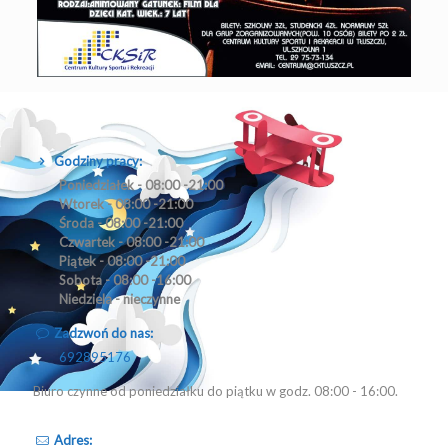
Godziny pracy:
Poniedziałek - 08:00 -21:00
Wtorek - 08:00 -21:00
Środa - 08:00 -21:00
Czwartek - 08:00 -21:00
Piątek - 08:00 -21:00
Sobota - 08:00 -16:00
Niedziela - nieczynne
Zadzwoń do nas:
692895176
Biuro czynne od poniedziałku do piątku w godz. 08:00 - 16:00.
Adres: