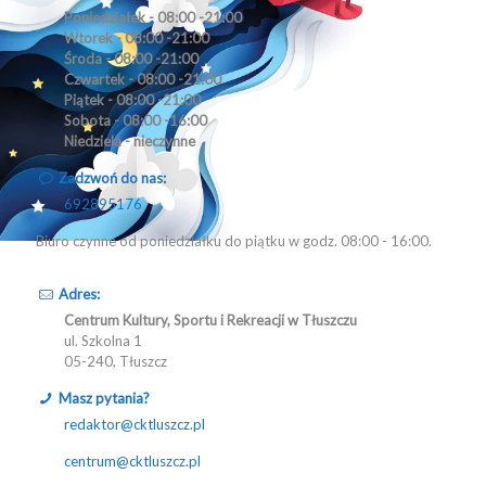
Poniedziałek - 08:00 -21:00
Wtorek - 08:00 -21:00
Środa - 08:00 -21:00
Czwartek - 08:00 -21:00
Piątek - 08:00 -21:00
Sobota - 08:00 -16:00
Niedziela - nieczynne
Zadzwoń do nas:
692895176
Biuro czynne od poniedziałku do piątku w godz. 08:00 - 16:00.
Adres:
Centrum Kultury, Sportu i Rekreacji w Tłuszczu
ul. Szkolna 1
05-240, Tłuszcz
Masz pytania?
redaktor@cktluszcz.pl
centrum@cktluszcz.pl