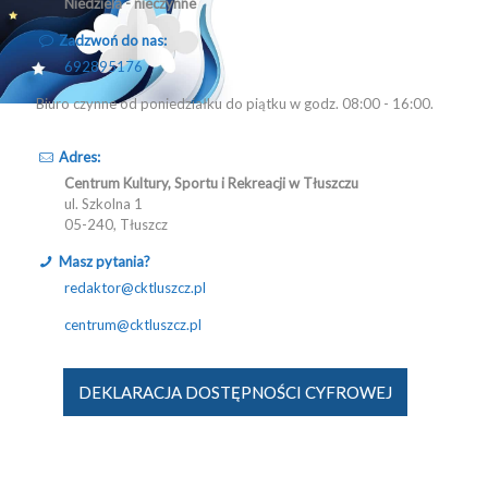
Niedziela - nieczynne
Zadzwoń do nas:
692895176
Biuro czynne od poniedziałku do piątku w godz. 08:00 - 16:00.
Adres:
Centrum Kultury, Sportu i Rekreacji w Tłuszczu
ul. Szkolna 1
05-240, Tłuszcz
Masz pytania?
redaktor@cktluszcz.pl
centrum@cktluszcz.pl
DEKLARACJA DOSTĘPNOŚCI CYFROWEJ