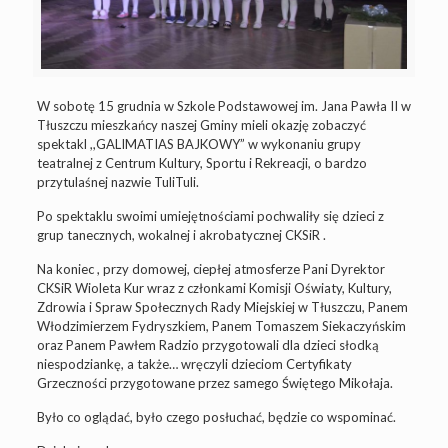
W sobotę 15 grudnia w Szkole Podstawowej im. Jana Pawła II w
Tłuszczu mieszkańcy naszej Gminy mieli okazję zobaczyć
spektakl ,,GALIMATIAS BAJKOWY” w wykonaniu grupy
teatralnej z Centrum Kultury, Sportu i Rekreacji, o bardzo
przytulaśnej nazwie TuliTuli.
Po spektaklu swoimi umiejętnościami pochwaliły się dzieci z
grup tanecznych, wokalnej i akrobatycznej CKSiR .
Na koniec , przy domowej, ciepłej atmosferze Pani Dyrektor
CKSiR Wioleta Kur wraz z członkami Komisji Oświaty, Kultury,
Zdrowia i Spraw Społecznych Rady Miejskiej w Tłuszczu, Panem
Włodzimierzem Fydryszkiem, Panem Tomaszem Siekaczyńskim
oraz Panem Pawłem Radzio przygotowali dla dzieci słodką
niespodziankę, a także… wręczyli dzieciom Certyfikaty
Grzeczności przygotowane przez samego Świętego Mikołaja.
Było co oglądać, było czego posłuchać, będzie co wspominać.