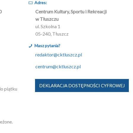
Adres:
0
Centrum Kultury, Sportu i Rekreacji
w Tłuszczu
ul. Szkolna 1
05-240, Tłuszcz
Masz pytania?
redaktor@cktluszcz.pl
centrum@cktluszcz.pl
DEKLARACJA DOSTĘPNOŚCI CYFROWEJ
do piątku
zeżone.