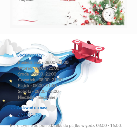
Godziny pracy:
Poniedziałek - 08:00 -21:00
Wtorek - 08:00 -21:00
Środa - 08:00 -21:00
Czwartek - 08:00 -21:00
Piątek - 08:00 -21:00
Sobota - 08:00 -16:00
Niedziela - nieczynne
Zadzwoń do nas:
692895176
Biuro czynne od poniedziałku do piątku w godz. 08:00 - 16:00.