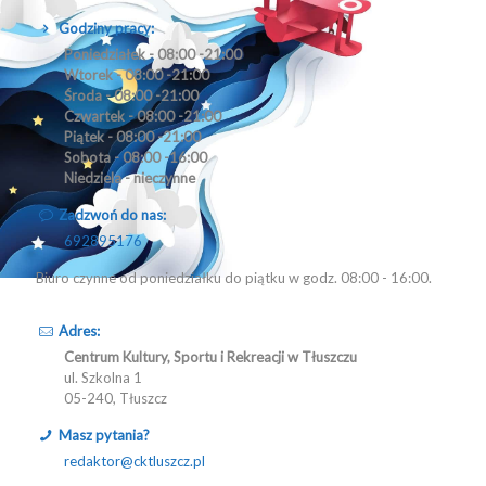
Godziny pracy:
Poniedziałek - 08:00 -21:00
Wtorek - 08:00 -21:00
Środa - 08:00 -21:00
Czwartek - 08:00 -21:00
Piątek - 08:00 -21:00
Sobota - 08:00 -16:00
Niedziela - nieczynne
Zadzwoń do nas:
692895176
Biuro czynne od poniedziałku do piątku w godz. 08:00 - 16:00.
Adres:
Centrum Kultury, Sportu i Rekreacji w Tłuszczu
ul. Szkolna 1
05-240, Tłuszcz
Masz pytania?
redaktor@cktluszcz.pl