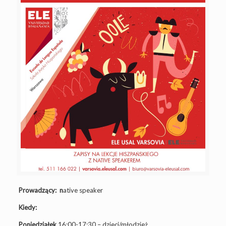
Prowadzący:
n
ative speaker
Kiedy:
Poniedziałek
16:00-17:30 – dzieci/młodzież