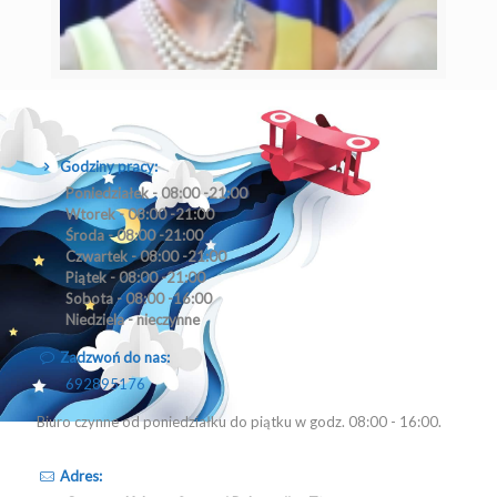
Godziny pracy:
Poniedziałek - 08:00 -21:00
Wtorek - 08:00 -21:00
Środa - 08:00 -21:00
Czwartek - 08:00 -21:00
Piątek - 08:00 -21:00
Sobota - 08:00 -16:00
Niedziela - nieczynne
Zadzwoń do nas:
692895176
Biuro czynne od poniedziałku do piątku w godz. 08:00 - 16:00.
Adres: