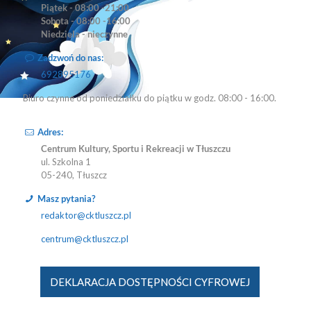
Piątek - 08:00 -21:00
Sobota - 08:00 -16:00
Niedziela - nieczynne
Zadzwoń do nas:
692895176
Biuro czynne od poniedziałku do piątku w godz. 08:00 - 16:00.
Adres:
Centrum Kultury, Sportu i Rekreacji w Tłuszczu
ul. Szkolna 1
05-240, Tłuszcz
Masz pytania?
redaktor@cktluszcz.pl
centrum@cktluszcz.pl
DEKLARACJA DOSTĘPNOŚCI CYFROWEJ