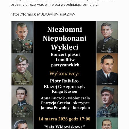
prosimy o rezerwacje miejsca wypełniając formularz:
https://forms.gle/rJDQwFd9jajsA2rw9