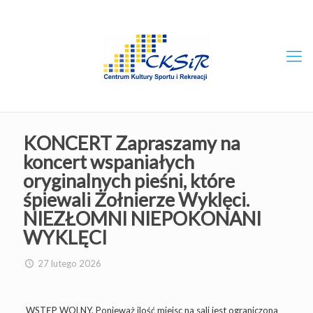
KONCERT Zapraszamy na
koncert wspaniałych
oryginalnych pieśni, które
śpiewali Żołnierze Wyklęci.
NIEZŁOMNI NIEPOKONANI
WYKLĘCI
27 lutego 2026
WSTĘP WOLNY. Ponieważ ilość miejsc na sali jest ograniczona