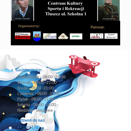
Godziny pracy:
Poniedziałek - 08:00 -21:00
Wtorek - 08:00 -21:00
Środa - 08:00 -21:00
Czwartek - 08:00 -21:00
Piątek - 08:00 -21:00
Sobota - 08:00 -16:00
Niedziela - nieczynne
Zadzwoń do nas:
692895176