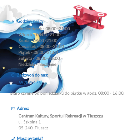
Godziny pracy:
Poniedziałek - 08:00 -21:00
Wtorek - 08:00 -21:00
Środa - 08:00 -21:00
Czwartek - 08:00 -21:00
Piątek - 08:00 -21:00
Sobota - 08:00 -16:00
Niedziela - nieczynne
Zadzwoń do nas:
692895176
Biuro czynne od poniedziałku do piątku w godz. 08:00 - 16:00.
Adres:
Centrum Kultury, Sportu i Rekreacji w Tłuszczu
ul. Szkolna 1
05-240, Tłuszcz
Masz pytania?