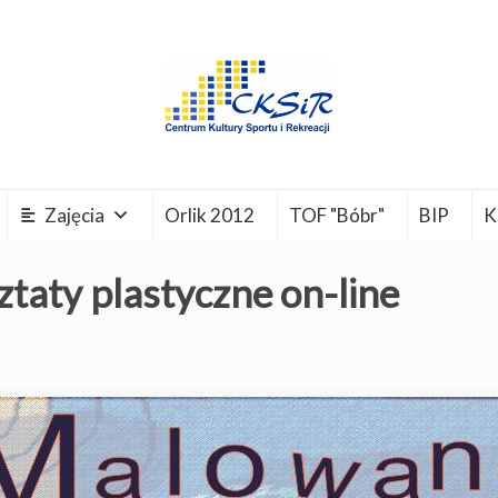
Zajęcia
Orlik 2012
TOF "Bóbr"
BIP
K
taty plastyczne on-line