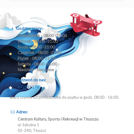
Godziny pracy:
Poniedziałek - 08:00 -21:00
Wtorek - 08:00 -21:00
Środa - 08:00 -21:00
Czwartek - 08:00 -21:00
Piątek - 08:00 -21:00
Sobota - 08:00 -16:00
Niedziela - nieczynne
Zadzwoń do nas:
692895176
Biuro czynne od poniedziałku do piątku w godz. 08:00 - 16:00.
Adres:
Centrum Kultury, Sportu i Rekreacji w Tłuszczu
ul. Szkolna 1
05-240, Tłuszcz