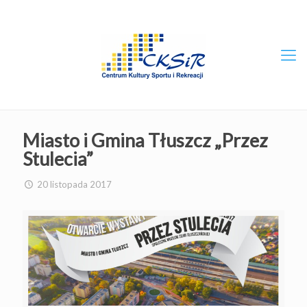
Miasto i Gmina Tłuszcz „Przez
Stulecia”
20 listopada 2017