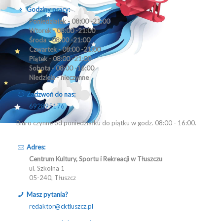
Godziny pracy:
Poniedziałek - 08:00 -21:00
Wtorek - 08:00 -21:00
Środa - 08:00 -21:00
Czwartek - 08:00 -21:00
Piątek - 08:00 -21:00
Sobota - 08:00 -16:00
Niedziela - nieczynne
Zadzwoń do nas:
692895176
Biuro czynne od poniedziałku do piątku w godz. 08:00 - 16:00.
Adres:
Centrum Kultury, Sportu i Rekreacji w Tłuszczu
ul. Szkolna 1
05-240, Tłuszcz
Masz pytania?
redaktor@cktluszcz.pl