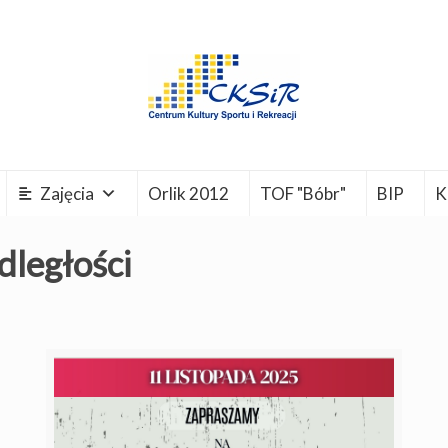
Zajęcia
Orlik 2012
TOF "Bóbr"
BIP
K
ległości