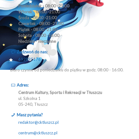
Poniedziałek - 08:00 -21:00
Wtorek - 08:00 -21:00
Środa - 08:00 -21:00
Czwartek - 08:00 -21:00
Piątek - 08:00 -21:00
Sobota - 08:00 -16:00
Niedziela - nieczynne
Zadzwoń do nas:
692895176
Biuro czynne od poniedziałku do piątku w godz. 08:00 - 16:00.
Adres:
Centrum Kultury, Sportu i Rekreacji w Tłuszczu
ul. Szkolna 1
05-240, Tłuszcz
Masz pytania?
redaktor@cktluszcz.pl
centrum@cktluszcz.pl