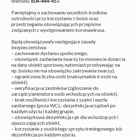
telefonu:
604-444-457
.
Pamiętajmy o zachowaniu wszelkich środków
ostrożności przy korzystaniu z boisk oraz
przestrzeganiu obowiązujących przepisów
związanych z występowaniem koronawirusa.
Będą obowiązywały następujące zasady
bezpieczeństwa:
– zachowanie dystansu społecznego,
– obowiązek zasłaniania twarzy (w momencie dotarcia
na dany obiekt sportowy, natomiast przebywając na
np. boisku nie ma obowiązku zakrywania twarzy),
– ograniczona liczba osób (maksymalnie 6 osób na
obiekt),
– weryfikacja uczestników (zgłoszenie do
zarządcy/animatora osób wchodzących na obiekt),
– brak możliwości korzystania z szatni i węzła
sanitarnego (poza WC),- dezynfekcja urządzeń po
każdym użyciu i każdej grupie,
– obowiązkowa dezynfekcja rąk dla wchodzących i
opuszczających obiekt,
– korzystanie z osobistego sprzętu treningowego lub
dezynfekcja po każdym użyciu.