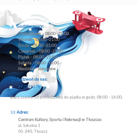
Godziny pracy:
Poniedziałek - 08:00 -21:00
Wtorek - 08:00 -21:00
Środa - 08:00 -21:00
Czwartek - 08:00 -21:00
Piątek - 08:00 -21:00
Sobota - 08:00 -16:00
Niedziela - nieczynne
Zadzwoń do nas:
692895176
Biuro czynne od poniedziałku do piątku w godz. 08:00 - 16:00.
Adres:
Centrum Kultury, Sportu i Rekreacji w Tłuszczu
ul. Szkolna 1
05-240, Tłuszcz