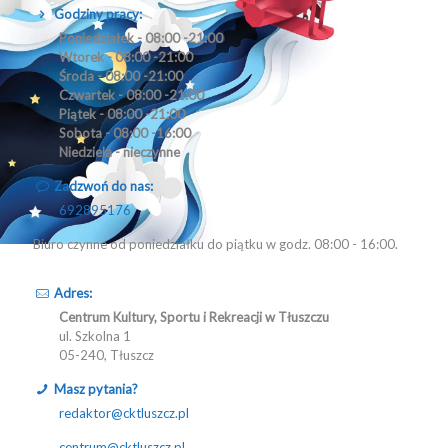
Godziny pracy:
Poniedziałek - 08:00 -21:00
Wtorek - 08:00 -21:00
Środa - 08:00 -21:00
Czwartek - 08:00 -21:00
Piątek - 08:00 -21:00
Sobota - 08:00 -16:00
Niedziela - nieczynne
Zadzwoń do nas:
692895176
Biuro czynne od poniedziałku do piątku w godz. 08:00 - 16:00.
Adres:
Centrum Kultury, Sportu i Rekreacji w Tłuszczu
ul. Szkolna 1
05-240, Tłuszcz
Masz pytania?
redaktor@cktluszcz.pl
centrum@cktluszcz.pl