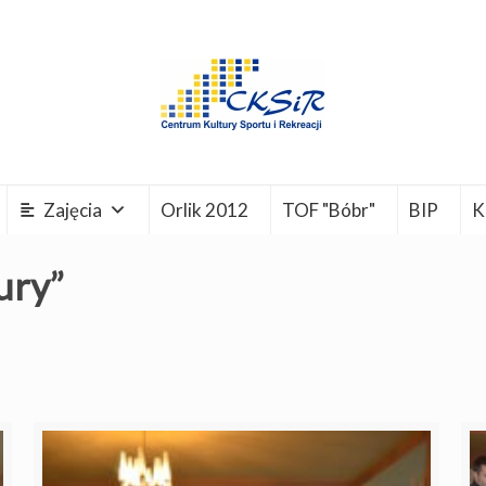
Zajęcia
Orlik 2012
TOF "Bóbr"
BIP
K
ury”