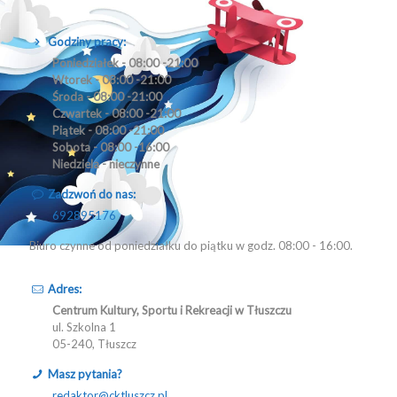
Godziny pracy:
Poniedziałek - 08:00 -21:00
Wtorek - 08:00 -21:00
Środa - 08:00 -21:00
Czwartek - 08:00 -21:00
Piątek - 08:00 -21:00
Sobota - 08:00 -16:00
Niedziela - nieczynne
Zadzwoń do nas:
692895176
Biuro czynne od poniedziałku do piątku w godz. 08:00 - 16:00.
Adres:
Centrum Kultury, Sportu i Rekreacji w Tłuszczu
ul. Szkolna 1
05-240, Tłuszcz
Masz pytania?
redaktor@cktluszcz.pl