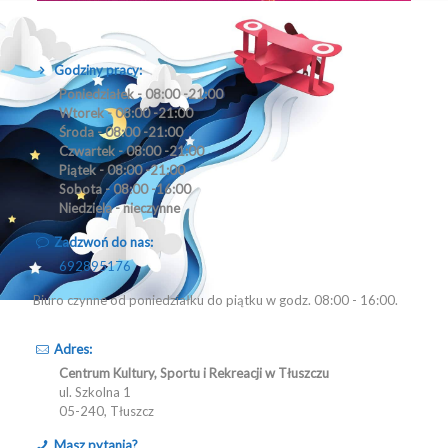
Godziny pracy:
Poniedziałek - 08:00 -21:00
Wtorek - 08:00 -21:00
Środa - 08:00 -21:00
Czwartek - 08:00 -21:00
Piątek - 08:00 -21:00
Sobota - 08:00 -16:00
Niedziela - nieczynne
Zadzwoń do nas:
692895176
Biuro czynne od poniedziałku do piątku w godz. 08:00 - 16:00.
Adres:
Centrum Kultury, Sportu i Rekreacji w Tłuszczu
ul. Szkolna 1
05-240, Tłuszcz
Masz pytania?