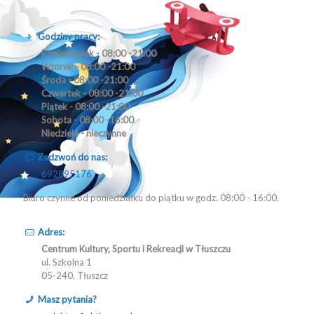
Godziny pracy:
Poniedziałek - 08:00 -21:00
Wtorek - 08:00 -21:00
Środa - 08:00 -21:00
Czwartek - 08:00 -21:00
Piątek - 08:00 -21:00
Sobota - 08:00 -16:00
Niedziela - nieczynne
Zadzwoń do nas:
692895176
Biuro czynne od poniedziałku do piątku w godz. 08:00 - 16:00.
Adres:
Centrum Kultury, Sportu i Rekreacji w Tłuszczu
ul. Szkolna 1
05-240, Tłuszcz
Masz pytania?