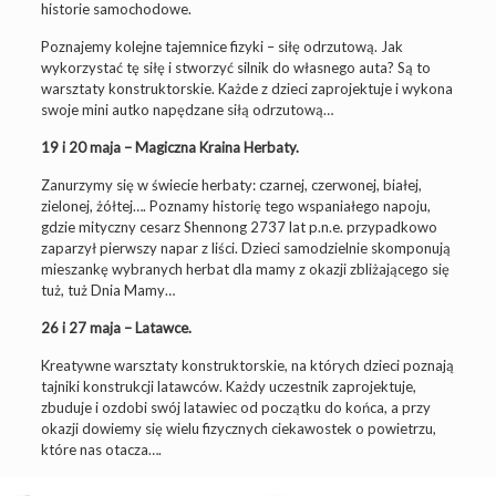
historie samochodowe.
Poznajemy kolejne tajemnice fizyki – siłę odrzutową. Jak
wykorzystać tę siłę i stworzyć silnik do własnego auta? Są to
warsztaty konstruktorskie. Każde z dzieci zaprojektuje i wykona
swoje mini autko napędzane siłą odrzutową…
19 i 20 maja – Magiczna Kraina Herbaty.
Zanurzymy się w świecie herbaty: czarnej, czerwonej, białej,
zielonej, żółtej…. Poznamy historię tego wspaniałego napoju,
gdzie mityczny cesarz Shennong 2737 lat p.n.e. przypadkowo
zaparzył pierwszy napar z liści. Dzieci samodzielnie skomponują
mieszankę wybranych herbat dla mamy z okazji zbliżającego się
tuż, tuż Dnia Mamy…
26 i 27 maja – Latawce.
Kreatywne warsztaty konstruktorskie, na których dzieci poznają
tajniki konstrukcji latawców. Każdy uczestnik zaprojektuje,
zbuduje i ozdobi swój latawiec od początku do końca, a przy
okazji dowiemy się wielu fizycznych ciekawostek o powietrzu,
które nas otacza….