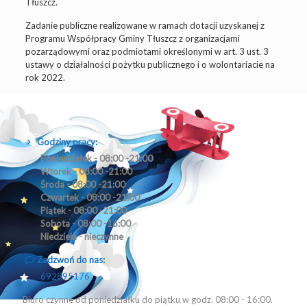
Tłuszcz.
Zadanie publiczne realizowane w ramach dotacji uzyskanej z
Programu Współpracy Gminy Tłuszcz z organizacjami
pozarządowymi oraz podmiotami określonymi w art. 3 ust. 3
ustawy o działalności pożytku publicznego i o wolontariacie na
rok 2022.
Godziny pracy:
Poniedziałek - 08:00 -21:00
Wtorek - 08:00 -21:00
Środa - 08:00 -21:00
Czwartek - 08:00 -21:00
Piątek - 08:00 -21:00
Sobota - 08:00 -16:00
Niedziela - nieczynne
Zadzwoń do nas:
692895176
Biuro czynne od poniedziałku do piątku w godz. 08:00 - 16:00.