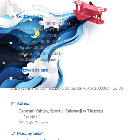
Godziny pracy:
Poniedziałek - 08:00 -21:00
Wtorek - 08:00 -21:00
Środa - 08:00 -21:00
Czwartek - 08:00 -21:00
Piątek - 08:00 -21:00
Sobota - 08:00 -16:00
Niedziela - nieczynne
Zadzwoń do nas:
692895176
Biuro czynne od poniedziałku do piątku w godz. 08:00 - 16:00.
Adres:
Centrum Kultury, Sportu i Rekreacji w Tłuszczu
ul. Szkolna 1
05-240, Tłuszcz
Masz pytania?