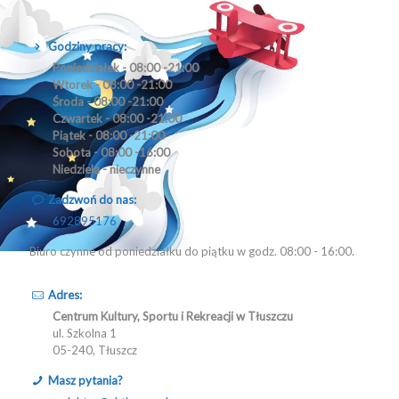
Godziny pracy:
Poniedziałek - 08:00 -21:00
Wtorek - 08:00 -21:00
Środa - 08:00 -21:00
Czwartek - 08:00 -21:00
Piątek - 08:00 -21:00
Sobota - 08:00 -16:00
Niedziela - nieczynne
Zadzwoń do nas:
692895176
Biuro czynne od poniedziałku do piątku w godz. 08:00 - 16:00.
Adres:
Centrum Kultury, Sportu i Rekreacji w Tłuszczu
ul. Szkolna 1
05-240, Tłuszcz
Masz pytania?