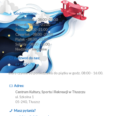
Godziny pracy:
Poniedziałek - 08:00 -21:00
Wtorek - 08:00 -21:00
Środa - 08:00 -21:00
Czwartek - 08:00 -21:00
Piątek - 08:00 -21:00
Sobota - 08:00 -16:00
Niedziela - nieczynne
Zadzwoń do nas:
692895176
Biuro czynne od poniedziałku do piątku w godz. 08:00 - 16:00.
Adres:
Centrum Kultury, Sportu i Rekreacji w Tłuszczu
ul. Szkolna 1
05-240, Tłuszcz
Masz pytania?