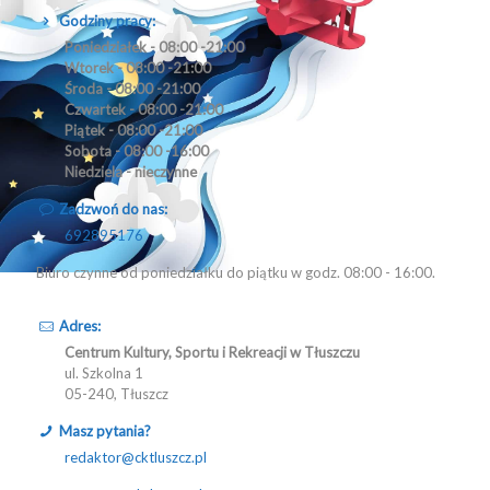
Godziny pracy:
Poniedziałek - 08:00 -21:00
Wtorek - 08:00 -21:00
Środa - 08:00 -21:00
Czwartek - 08:00 -21:00
Piątek - 08:00 -21:00
Sobota - 08:00 -16:00
Niedziela - nieczynne
Zadzwoń do nas:
692895176
Biuro czynne od poniedziałku do piątku w godz. 08:00 - 16:00.
Adres:
Centrum Kultury, Sportu i Rekreacji w Tłuszczu
ul. Szkolna 1
05-240, Tłuszcz
Masz pytania?
redaktor@cktluszcz.pl