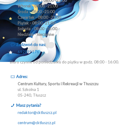
Poniedziałek - 08:00 -21:00
Wtorek - 08:00 -21:00
Środa - 08:00 -21:00
Czwartek - 08:00 -21:00
Piątek - 08:00 -21:00
Sobota - 08:00 -16:00
Niedziela - nieczynne
Zadzwoń do nas:
692895176
Biuro czynne od poniedziałku do piątku w godz. 08:00 - 16:00.
Adres:
Centrum Kultury, Sportu i Rekreacji w Tłuszczu
ul. Szkolna 1
05-240, Tłuszcz
Masz pytania?
redaktor@cktluszcz.pl
centrum@cktluszcz.pl