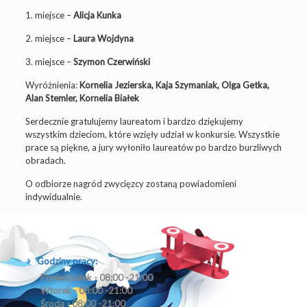
1. miejsce –
Alicja Kunka
2. miejsce –
Laura Wojdyna
3. miejsce –
Szymon Czerwiński
Wyróżnienia:
Kornelia Jezierska, Kaja Szymaniak, Olga Getka,
Alan Stemler, Kornelia Białek
Serdecznie gratulujemy laureatom i bardzo dziękujemy
wszystkim dzieciom, które wzięły udział w konkursie. Wszystkie
prace są piękne, a jury wyłoniło laureatów po bardzo burzliwych
obradach.
O odbiorze nagród zwycięzcy zostaną powiadomieni
indywidualnie.
Godziny pracy:
Poniedziałek - 08:00 -21:00
Wtorek - 08:00 -21:00
Środa - 08:00 -21:00