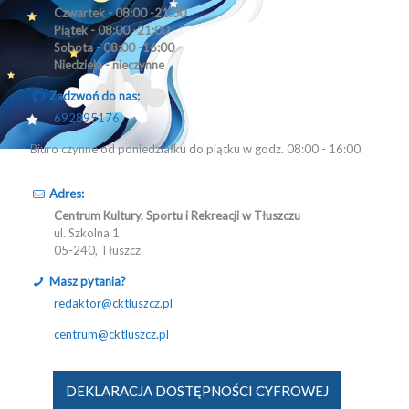
Czwartek - 08:00 -21:00
Piątek - 08:00 -21:00
Sobota - 08:00 -16:00
Niedziela - nieczynne
Zadzwoń do nas:
692895176
Biuro czynne od poniedziałku do piątku w godz. 08:00 - 16:00.
Adres:
Centrum Kultury, Sportu i Rekreacji w Tłuszczu
ul. Szkolna 1
05-240, Tłuszcz
Masz pytania?
redaktor@cktluszcz.pl
centrum@cktluszcz.pl
DEKLARACJA DOSTĘPNOŚCI CYFROWEJ