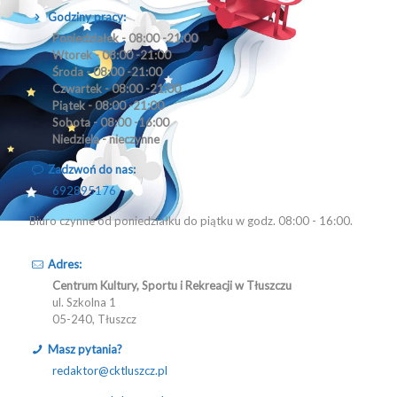
Godziny pracy:
Poniedziałek - 08:00 -21:00
Wtorek - 08:00 -21:00
Środa - 08:00 -21:00
Czwartek - 08:00 -21:00
Piątek - 08:00 -21:00
Sobota - 08:00 -16:00
Niedziela - nieczynne
Zadzwoń do nas:
692895176
Biuro czynne od poniedziałku do piątku w godz. 08:00 - 16:00.
Adres:
Centrum Kultury, Sportu i Rekreacji w Tłuszczu
ul. Szkolna 1
05-240, Tłuszcz
Masz pytania?
redaktor@cktluszcz.pl