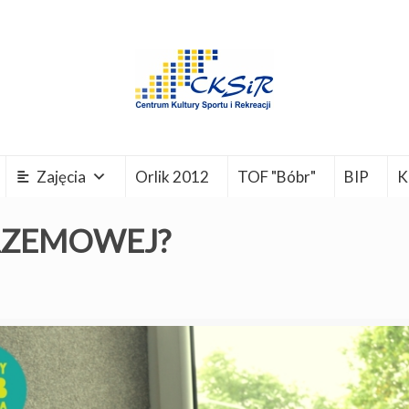
Zajęcia
Orlik 2012
TOF "Bóbr"
BIP
K
KRZEMOWEJ?