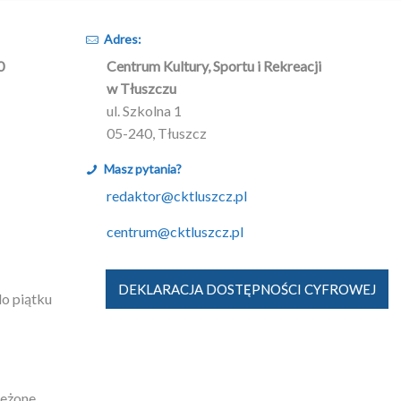
Adres:
0
Centrum Kultury, Sportu i Rekreacji
w Tłuszczu
ul. Szkolna 1
05-240, Tłuszcz
Masz pytania?
redaktor@cktluszcz.pl
centrum@cktluszcz.pl
DEKLARACJA DOSTĘPNOŚCI CYFROWEJ
do piątku
zeżone.