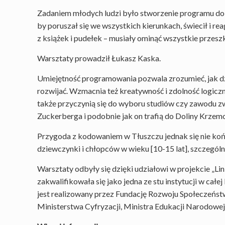
Zadaniem młodych ludzi było stworzenie programu do
by poruszał się we wszystkich kierunkach, świecił i r
z książek i pudełek – musiały ominąć wszystkie przeszk
Warsztaty prowadził Łukasz Kaska.
Umiejętność programowania pozwala zrozumieć, jak dzia
rozwijać. Wzmacnia też kreatywność i zdolność logicz
także przyczynią się do wyboru studiów czy zawodu z
Zuckerberga i podobnie jak on trafią do Doliny Krzemo
Przygoda z kodowaniem w Tłuszczu jednak się nie koń
dziewczynki i chłopców w wieku [10-15 lat], szczególni
Warsztaty odbyły się dzięki udziałowi w projekcie „Li
zakwalifikowała się jako jedna ze stu instytucji w cał
jest realizowany przez Fundację Rozwoju Społeczeńs
Ministerstwa Cyfryzacji, Ministra Edukacji Narodowej o