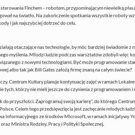
 sterowania Finchem – robotem, przypominającym niewielką płas
eagował na światło. Na zakończenie spotkania wszystkie roboty wz
ody i jak najszybciej dotrzeć do celu.
łają otaczające nas technologie, by móc bardziej świadomie z ni
nego myślenia. Młodzi ludzie podczas warsztatów zdobyli więc ko
wiązanego z nowymi technologiami. Być może programowanie stani
wej albo tak jak Bill Gates założą firmę znaną na całym świecie?
czy. Centrum Kultury planuje kontynuację zajęć w ramach Lokaln
e tych, którzy nie mieli jeszcze do czynienia z programowaniem i r
nk do przyszłości. Zaprogramuj swoją karierę”, do którego Centrum
ej Polsce. Celem tego przedsięwzięcia jest zachęcanie młodych lu
twa Informacyjnego ze środków Microsoft, w ramach inicjatywy 
raz Ministra Rodziny, Pracy i Polityki Społecznej.