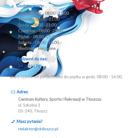
Godziny pracy:
Poniedziałek - 08:00 -21:00
Wtorek - 08:00 -21:00
Środa - 08:00 -21:00
Czwartek - 08:00 -21:00
Piątek - 08:00 -21:00
Sobota - 08:00 -16:00
Niedziela - nieczynne
Zadzwoń do nas:
692895176
Biuro czynne od poniedziałku do piątku w godz. 08:00 - 16:00.
Adres:
Centrum Kultury, Sportu i Rekreacji w Tłuszczu
ul. Szkolna 1
05-240, Tłuszcz
Masz pytania?
redaktor@cktluszcz.pl