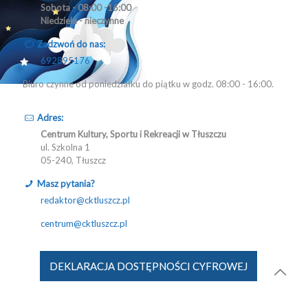
Sobota - 08:00 -16:00
Niedziela - nieczynne
Zadzwoń do nas:
692895176
Biuro czynne od poniedziałku do piątku w godz. 08:00 - 16:00.
Adres:
Centrum Kultury, Sportu i Rekreacji w Tłuszczu
ul. Szkolna 1
05-240, Tłuszcz
Masz pytania?
redaktor@cktluszcz.pl
centrum@cktluszcz.pl
DEKLARACJA DOSTĘPNOŚCI CYFROWEJ