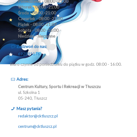
Poniedziałek - 08:00 -21:00
Wtorek - 08:00 -21:00
Środa - 08:00 -21:00
Czwartek - 08:00 -21:00
Piątek - 08:00 -21:00
Sobota - 08:00 -16:00
Niedziela - nieczynne
Zadzwoń do nas:
692895176
Biuro czynne od poniedziałku do piątku w godz. 08:00 - 16:00.
Adres:
Centrum Kultury, Sportu i Rekreacji w Tłuszczu
ul. Szkolna 1
05-240, Tłuszcz
Masz pytania?
redaktor@cktluszcz.pl
centrum@cktluszcz.pl