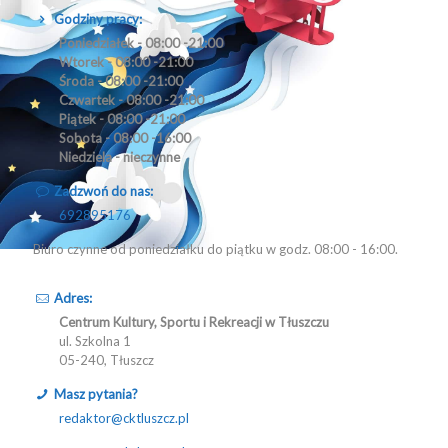
Godziny pracy:
Poniedziałek - 08:00 -21:00
Wtorek - 08:00 -21:00
Środa - 08:00 -21:00
Czwartek - 08:00 -21:00
Piątek - 08:00 -21:00
Sobota - 08:00 -16:00
Niedziela - nieczynne
Zadzwoń do nas:
692895176
Biuro czynne od poniedziałku do piątku w godz. 08:00 - 16:00.
Adres:
Centrum Kultury, Sportu i Rekreacji w Tłuszczu
ul. Szkolna 1
05-240, Tłuszcz
Masz pytania?
redaktor@cktluszcz.pl