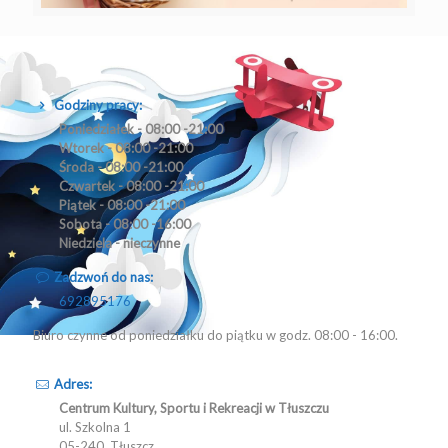
Godziny pracy:
Poniedziałek - 08:00 -21:00
Wtorek - 08:00 -21:00
Środa - 08:00 -21:00
Czwartek - 08:00 -21:00
Piątek - 08:00 -21:00
Sobota - 08:00 -16:00
Niedziela - nieczynne
Zadzwoń do nas:
692895176
Biuro czynne od poniedziałku do piątku w godz. 08:00 - 16:00.
Adres:
Centrum Kultury, Sportu i Rekreacji w Tłuszczu
ul. Szkolna 1
05-240, Tłuszcz