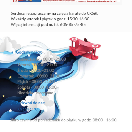
Serdecznie zapraszamy na zajęcia karate do CKSiR.
W każdy wtorek i piątek o godz. 15:30-16:30.
Więcej informacji pod nr. tel. 605-85-75-85
Godziny pracy:
Poniedziałek - 08:00 -21:00
Wtorek - 08:00 -21:00
Środa - 08:00 -21:00
Czwartek - 08:00 -21:00
Piątek - 08:00 -21:00
Sobota - 08:00 -16:00
Niedziela - nieczynne
Zadzwoń do nas:
692895176
Biuro czynne od poniedziałku do piątku w godz. 08:00 - 16:00.