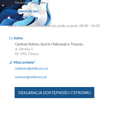
Niedziela - nieczynne
Zadzwoń do nas:
692895176
Biuro czynne od poniedziałku do piątku w godz. 08:00 - 16:00.
Adres:
Centrum Kultury, Sportu i Rekreacji w Tłuszczu
ul. Szkolna 1
05-240, Tłuszcz
Masz pytania?
redaktor@cktluszcz.pl
centrum@cktluszcz.pl
DEKLARACJA DOSTĘPNOŚCI CYFROWEJ