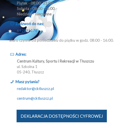
Piątek - 08:00 -21:00
Sobota - 08:00 -16:00
Niedziela - nieczynne
Zadzwoń do nas:
692895176
Biuro czynne od poniedziałku do piątku w godz. 08:00 - 16:00.
Adres:
Centrum Kultury, Sportu i Rekreacji w Tłuszczu
ul. Szkolna 1
05-240, Tłuszcz
Masz pytania?
redaktor@cktluszcz.pl
centrum@cktluszcz.pl
DEKLARACJA DOSTĘPNOŚCI CYFROWEJ