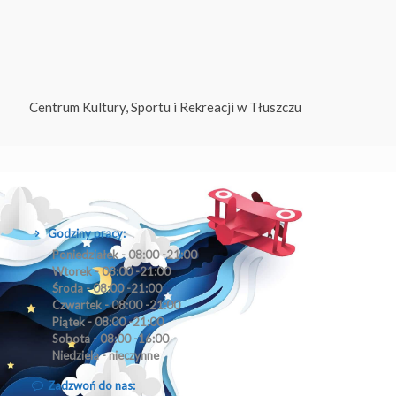
Centrum Kultury, Sportu i Rekreacji w Tłuszczu
Godziny pracy:
Poniedziałek - 08:00 -21:00
Wtorek - 08:00 -21:00
Środa - 08:00 -21:00
Czwartek - 08:00 -21:00
Piątek - 08:00 -21:00
Sobota - 08:00 -16:00
Niedziela - nieczynne
Zadzwoń do nas: