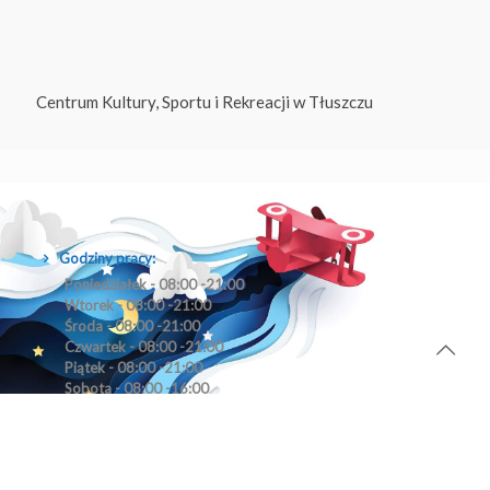
Centrum Kultury, Sportu i Rekreacji w Tłuszczu
Godziny pracy:
Poniedziałek - 08:00 -21:00
Wtorek - 08:00 -21:00
Środa - 08:00 -21:00
Czwartek - 08:00 -21:00
Piątek - 08:00 -21:00
Sobota - 08:00 -16:00
Niedziela - nieczynne
Zadzwoń do nas:
692895176