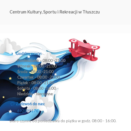
Centrum Kultury, Sportu i Rekreacji w Tłuszczu
Godziny pracy:
Poniedziałek - 08:00 -21:00
Wtorek - 08:00 -21:00
Środa - 08:00 -21:00
Czwartek - 08:00 -21:00
Piątek - 08:00 -21:00
Sobota - 08:00 -16:00
Niedziela - nieczynne
Zadzwoń do nas:
692895176
Biuro czynne od poniedziałku do piątku w godz. 08:00 - 16:00.