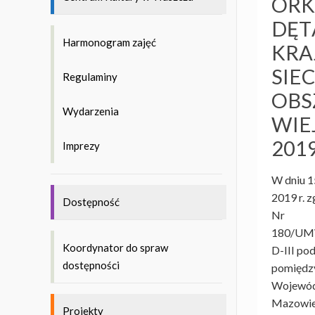
ORK
DĘT
Harmonogram zajęć
KRA
SIEC
Regulaminy
OB
Wydarzenia
WIE
2019
Imprezy
W dniu 1
2019 r. 
Dostępność
Nr
180/UM
Koordynator do spraw
D-III po
dostępności
pomiędz
Wojewó
Mazowie
Projekty