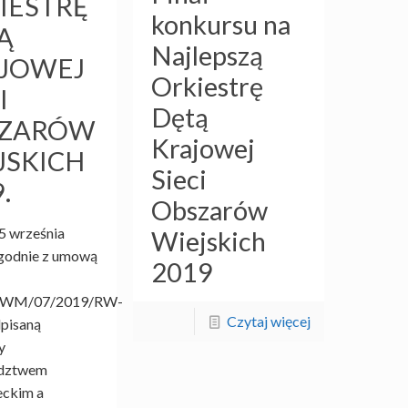
IESTRĘ
konkursu na
Ą
Najlepszą
JOWEJ
Orkiestrę
I
Dętą
SZARÓW
Krajowej
JSKICH
Sieci
.
Obszarów
5 września
Wiejskich
zgodnie z umową
2019
WM/07/2019/RW-
Czytaj więcej
dpisaną
y
dztwem
ckim a