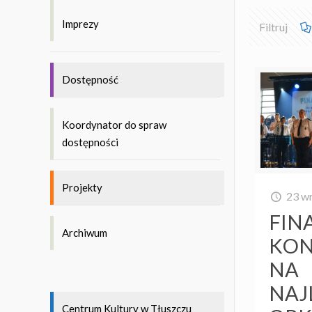
Imprezy
Filtruj
Dostępność
Koordynator do spraw
dostępności
Projekty
23 w
FIN
Archiwum
KON
NA
NAJ
Centrum Kultury w Tłuszczu