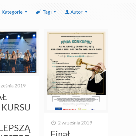
Kategorie
Tagi
Autor
rześnia 2019
AŁ
KURSU
2 września 2019
LEPSZĄ
Finał