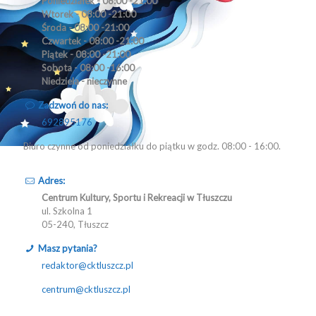
Poniedziałek - 08:00 -21:00
Wtorek - 08:00 -21:00
Środa - 08:00 -21:00
Czwartek - 08:00 -21:00
Piątek - 08:00 -21:00
Sobota - 08:00 -16:00
Niedziela - nieczynne
Zadzwoń do nas:
692895176
Biuro czynne od poniedziałku do piątku w godz. 08:00 - 16:00.
Adres:
Centrum Kultury, Sportu i Rekreacji w Tłuszczu
ul. Szkolna 1
05-240, Tłuszcz
Masz pytania?
redaktor@cktluszcz.pl
centrum@cktluszcz.pl