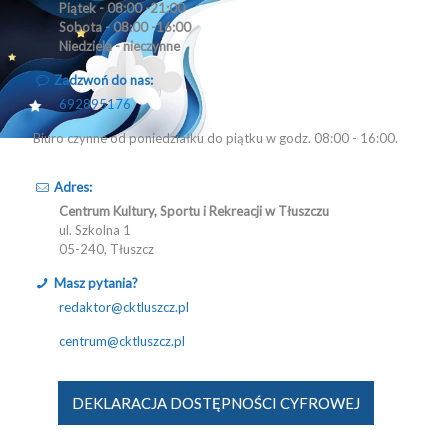
Piątek - 08:00 -21:00
Sobota - 08:00 -16:00
Niedziela - nieczynne
Zadzwoń do nas:
692895176
Biuro czynne od poniedziałku do piątku w godz. 08:00 - 16:00.
Adres:
Centrum Kultury, Sportu i Rekreacji w Tłuszczu
ul. Szkolna 1
05-240, Tłuszcz
Masz pytania?
redaktor@cktluszcz.pl
centrum@cktluszcz.pl
DEKLARACJA DOSTĘPNOŚCI CYFROWEJ