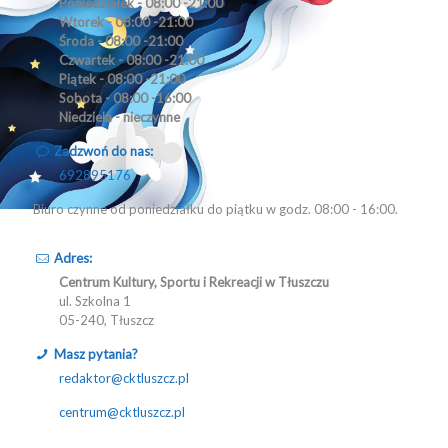
Poniedziałek - 08:00 -21:00
Wtorek - 08:00 -21:00
Środa - 08:00 -21:00
Czwartek - 08:00 -21:00
Piątek - 08:00 -21:00
Sobota - 08:00 -16:00
Niedziela - nieczynne
Zadzwoń do nas:
692895176
Biuro czynne od poniedziałku do piątku w godz. 08:00 - 16:00.
Adres:
Centrum Kultury, Sportu i Rekreacji w Tłuszczu
ul. Szkolna 1
05-240, Tłuszcz
Masz pytania?
redaktor@cktluszcz.pl
centrum@cktluszcz.pl