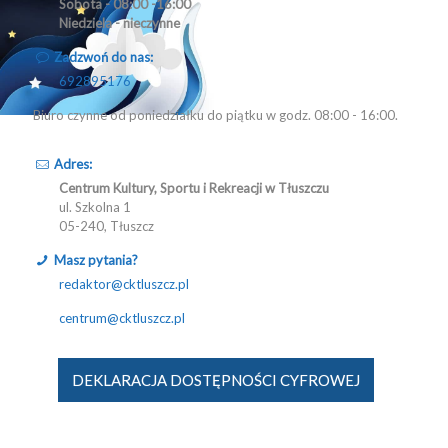
Sobota - 08:00 -16:00
Niedziela - nieczynne
Zadzwoń do nas:
692895176
Biuro czynne od poniedziałku do piątku w godz. 08:00 - 16:00.
Adres:
Centrum Kultury, Sportu i Rekreacji w Tłuszczu
ul. Szkolna 1
05-240, Tłuszcz
Masz pytania?
redaktor@cktluszcz.pl
centrum@cktluszcz.pl
DEKLARACJA DOSTĘPNOŚCI CYFROWEJ