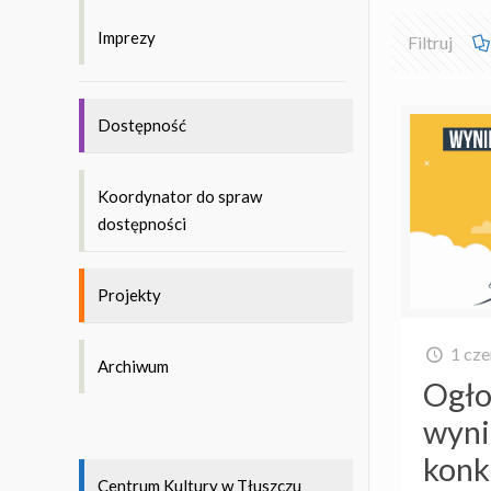
Imprezy
Filtruj
Dostępność
Koordynator do spraw
dostępności
Projekty
1 cz
Archiwum
Ogło
wyn
konk
Centrum Kultury w Tłuszczu