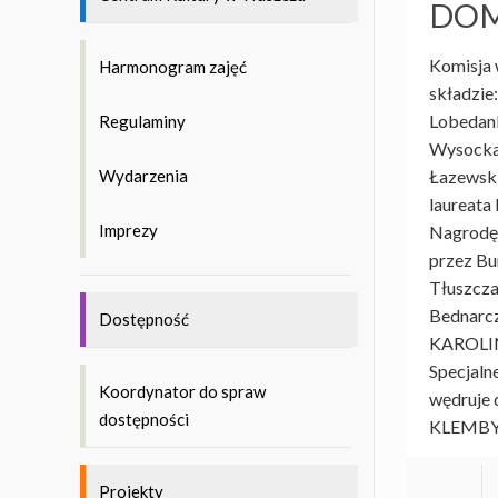
DO
Komisja
Harmonogram zajęć
składzie
Lobedan
Regulaminy
Wysocka
Łazewski
Wydarzenia
laureata
Imprezy
Nagrodę
przez Bu
Tłuszcza
Bednarc
Dostępność
KAROLI
Specjaln
Koordynator do spraw
wędruje
dostępności
KLEMBY
Projekty