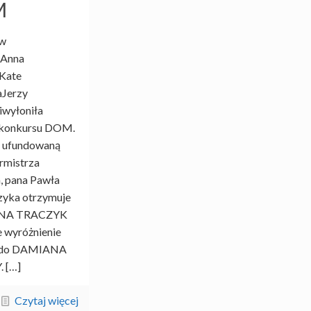
M
 w
:Anna
Kate
Jerzy
wyłoniła
 konkursu DOM.
 ufundowaną
rmistrza
, pana Pawła
zyka otrzymuje
NA TRACZYK
e wyróżnienie
 do DAMIANA
.
[…]
Czytaj więcej